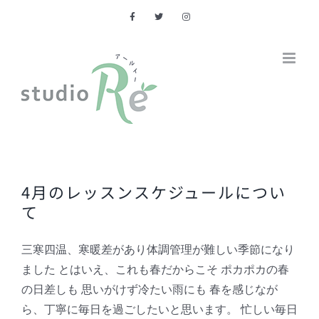
Skip
to
content
4月のレッスンスケジュールについ
て
三寒四温、寒暖差があり体調管理が難しい季節になり
ました とはいえ、これも春だからこそ ポカポカの春
の日差しも 思いがけず冷たい雨にも 春を感じなが
ら、丁寧に毎日を過ごしたいと思います。 忙しい毎日