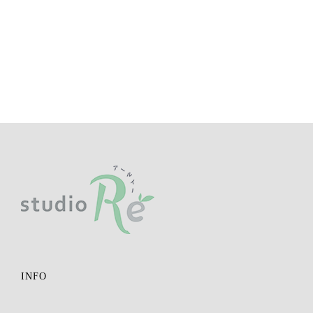
ン
い
ス
て
ケ
の
ジ
お
ュ
知
ー
ら
ル
せ
INFO