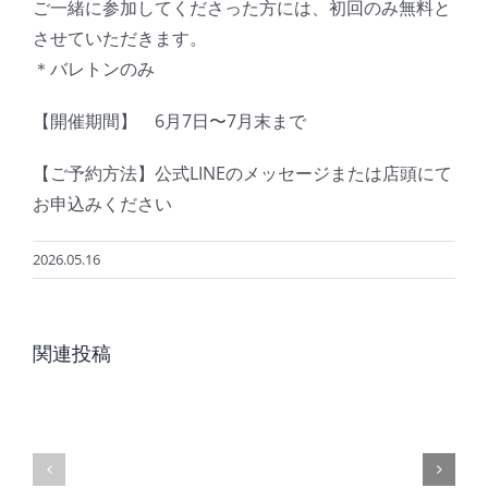
ご一緒に参加してくださった方には、初回のみ無料と
させていただきます。
＊バレトンのみ
【開催期間】 6月7日〜7月末まで
【ご予約方法】公式LINEのメッセージまたは店頭にて
お申込みください
2026.05.16
夏
8
季
関連投稿
月
休
の
業
レ
日
ッ
に
ス
つ