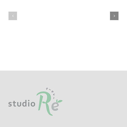
レ
日
ッ
に
ス
つ
ン
い
ス
て
ケ
の
ジ
お
ュ
知
ー
ら
ル
せ