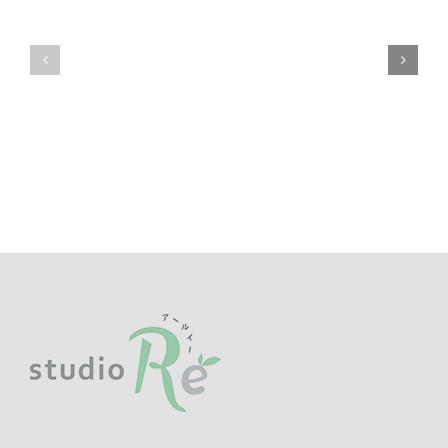
レ
日
ッ
に
ス
つ
ン
い
ス
て
ケ
の
ジ
お
ュ
知
ー
ら
ル
せ