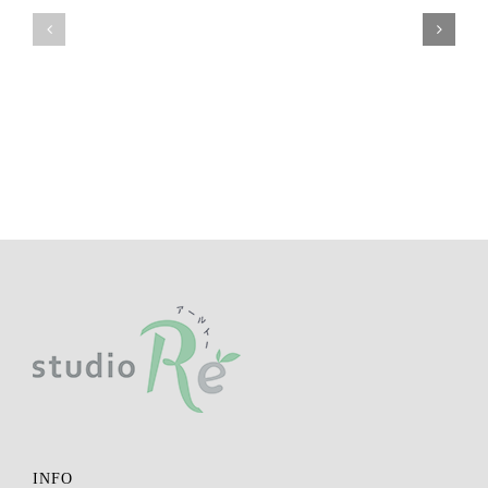
ッ
に
ス
つ
ン
い
ス
て
ケ
の
ジ
お
ュ
知
ー
ら
ル
せ
INFO