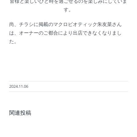
皆様と楽しいひと時を過ごせるのを楽しみにしていま
す。
尚、チラシに掲載のマクロビオティック朱友菜さん
は、オーナーのご都合により出店できなくなりまし
た。
2024.11.06
夏
8
季
関連投稿
月
休
の
業
レ
日