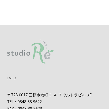
ジ
お
ュ
知
ー
ら
ル
せ
INFO
〒723-0017 三原市港町３-４-７ウルトラビル３F
TEl ：0848-38-9622
FAX：0848-38-9623