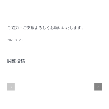
ご協力・ご支援よろしくお願いいたします。
2025.08.23
夏
8
季
関連投稿
月
休
の
業
レ
日
ッ
に
ス
つ
ン
い
ス
て
ケ
の